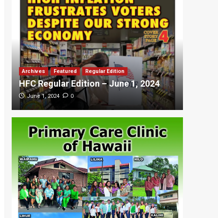
Archives
Featured
Regular Edition
Featured
HFC Regular Edition – June 1, 2024
HFC Re
0
June 1, 2024
May 20,