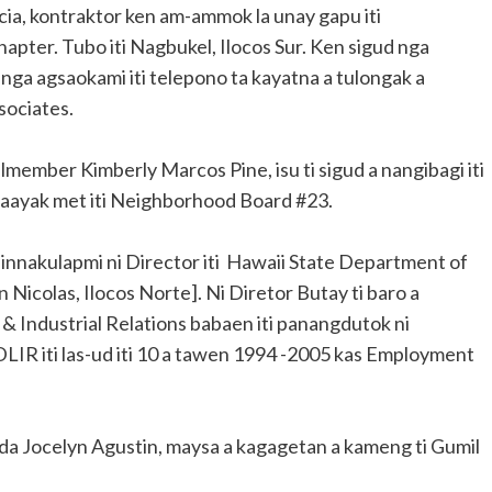
a, kontraktor ken am-ammok la unay gapu iti
apter. Tubo iti Nagbukel, Ilocos Sur. Ken sigud nga
eg nga agsaokami iti telepono ta kayatna a tulongak a
sociates.
member Kimberly Marcos Pine, isu ti sigud a nangibagi iti
apaayak met iti Neighborhood Board #23.
nnakulapmi ni Director iti Hawaii State Department of
 Nicolas, Ilocos Norte]. Ni Diretor Butay ti baro a
& Industrial Relations babaen iti panangdutok ni
DLIR iti las-ud iti 10 a tawen 1994 -2005 kas Employment
da Jocelyn Agustin, maysa a kagagetan a kameng ti Gumil