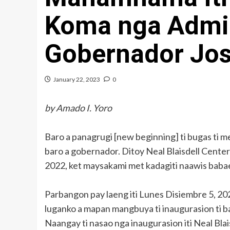
Koma nga Admin
Gobernador Jo
January 22, 2023
0
by Amado I. Yoro
Baro a panagrugi [new beginning] ti bugas ti 
baro a gobernador. Ditoy Neal Blaisdell Center
2022, ket maysakami met kadagiti naawis babae
Parbangon pay laeng iti Lunes Disiembre 5, 20
luganko a mapan mangbuya ti inaugurasion ti ba
Naangay ti nasao nga inaugurasion iti Neal Bla