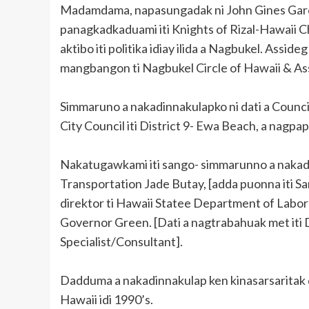
Madamdama, napasungadak ni John Gines Garci
panagkadkaduami iti Knights of Rizal-Hawaii Ch
aktibo iti politika idiay ilida a Nagbukel. Assid
mangbangon ti Nagbukel Circle of Hawaii & As
Simmaruno a nakadinnakulapko ni dati a Council
City Council iti District 9- Ewa Beach, a nagp
Nakatugawkami iti sango- simmarunno a nakadi
Transportation Jade Butay, [adda puonna iti San
direktor ti Hawaii Statee Department of Labor 
Governor Green. [Dati a nagtrabahuak met iti 
Specialist/Consultant].
Dadduma a nakadinnakulap ken kinasarsaritak 
Hawaii idi 1990’s.