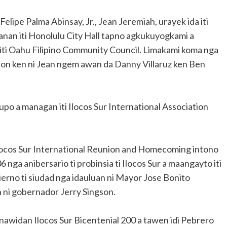
lipe Palma Abinsay, Jr., Jean Jeremiah, urayek ida iti
uanan iti Honolulu City Hall tapno agkukuyogkami a
 iti Oahu Filipino Community Council. Limakami koma nga
sion ken ni Jean ngem awan da Danny Villaruz ken Ben
rupo a managan iti Ilocos Sur International Association
Ilocos Sur International Reunion and Homecoming intono
nga anibersario ti probinsia ti Ilocos Sur a maangayto iti
bierno ti siudad nga idauluan ni Mayor Jose Bonito
n ni gobernador Jerry Singson.
awidan Ilocos Sur Bicentenial 200 a tawen idi Pebrero