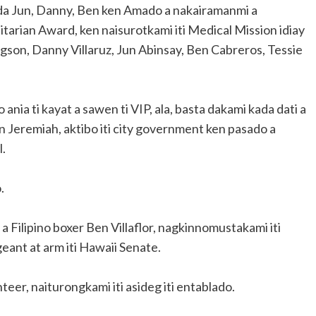
 da Jun, Danny, Ben ken Amado a nakairamanmi a
tarian Award, ken naisurotkami iti Medical Mission idiay
ngson, Danny Villaruz, Jun Abinsay, Ben Cabreros, Tessie
no ania ti kayat a sawen ti VIP, ala, basta dakami kada dati a
n Jeremiah, aktibo iti city government ken pasado a
l.
.
k a Filipino boxer Ben Villaflor, nagkinnomustakami iti
geant at arm iti Hawaii Senate.
eer, naiturongkami iti asideg iti entablado.