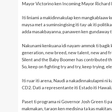
Mayor Victorino ken Incoming Mayor Richard 
Iti liniami a makidinnakulap ken mangkablaaw ke
maysa met a suminsingising iti tay-ak iti politik
adda masakbayanna, panawen ken gundaway ti
Nakunami kenkuana idi nayam-ammok ti bagik 
generation, new breed, new talent, new and fre
Silent and the Baby Boomer has contributed th
So, keep on fighting try and try, keep trying, 
Iti ruar iti arena, Naudi a nakadinnakulapmi ni
CD2. Dati a representante iti Estado iti Hawaii
Paset ti programa ni Governor Josh Green ti p
makmakan, taraon ken medisina ta kas makitan