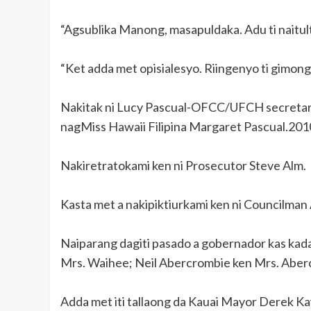
“Agsublika Manong, masapuldaka. Adu ti naitu
“Ket adda met opisialesyo. Riingenyo ti gimon
Nakitak ni Lucy Pascual-OFCC/UFCH secretary.
nagMiss Hawaii Filipina Margaret Pascual.201
Nakiretratokami ken ni Prosecutor Steve Alm.
Kasta met a nakipiktiurkami ken ni Councilman A
Naiparang dagiti pasado a gobernador kas kad
Mrs. Waihee; Neil Abercrombie ken Mrs. Abercr
Adda met iti tallaong da Kauai Mayor Derek K