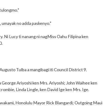
ltulongmo.”
g, umayak no adda paskenyo.”
 Ni Lucy ti nanang ni nagMiss Oahu Filipina ken
0.
ugusto Tulba a mangibagi iti Council District 9.
a George Ariyoshi ken Mrs. Ariyoshi; John Waihee ken
ombie, Linda Lingle, ken David Ige ken Mrs. Ige.
awakami, Honolulu Mayor Rick Blangardi; Outgoing Maui