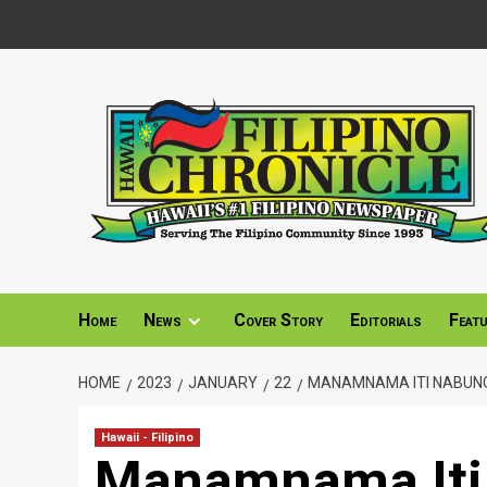
Skip
to
content
Home
News
Cover Story
Editorials
Feat
HOME
2023
JANUARY
22
MANAMNAMA ITI NABUNG
Hawaii - Filipino
Manamnama Iti