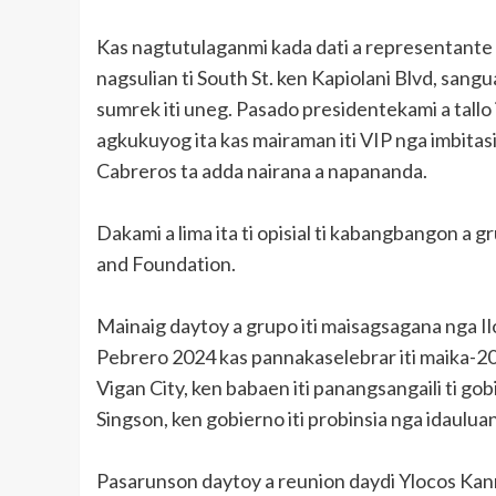
Kas nagtutulaganmi kada dati a representante Fe
nagsulian ti South St. ken Kapiolani Blvd, sang
sumrek iti uneg. Pasado presidentekami a tallo
agkukuyog ita kas mairaman iti VIP nga imbita
Cabreros ta adda nairana a napananda.
Dakami a lima ita ti opisial ti kabangbangon a g
and Foundation.
Mainaig daytoy a grupo iti maisagsagana nga 
Pebrero 2024 kas pannakaselebrar iti maika-206 
Vigan City, ken babaen iti panangsangaili ti go
Singson, ken gobierno iti probinsia nga idaulua
Pasarunson daytoy a reunion daydi Ylocos Kann