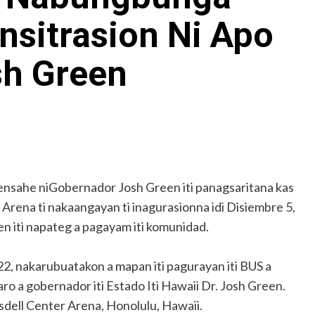
sitrasion Ni Apo
sh Green
Archives
Featured
Supplement Edition
HFC Supplement Edition – April 20,
2024
0
April 21, 2024
mensahe niGobernador Josh Green iti panagsaritana kas
 Arena ti nakaangayan ti inagurasionna idi Disiembre 5,
n iti napateg a pagayam iti komunidad.
22, nakarubuatakon a mapan iti pagurayan iti BUS a
ro a gobernador iti Estado Iti Hawaii Dr. Josh Green.
isdell Center Arena, Honolulu, Hawaii.