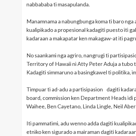
nabbababa ti masapulanda.
Manamnama a nabungbunga koma ti baro nga ad
kualipikado a propesional kadagiti puesto iti g
kadaraan a makapatar ken makagaw-at iti pagr
No saankami nga agriro, nangrugi ti partisipasion
Territory of Hawaii ni Atty Peter Aduja a tubo t
Kadagiti simmaruno a basingkawel ti politika, i
Timpuar ti ad-adu a partisipasion dagiti kad
board, commission ken Department Heads idi 
Waihee, Ben Cayetano, Linda Lingle, Neil Abe
Iti pammatimi, adu wenno adda dagiti kualipi
etniko ken sigurado a mairaman dagiti kadaraan 