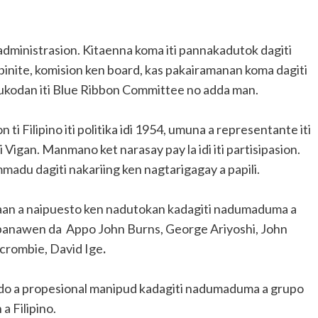
ministrasion. Kitaenna koma iti pannakadutok dagiti
abinite, komision ken board, kas pakairamanan koma dagiti
ukodan iti Blue Ribbon Committee no adda man.
 ti Filipino iti politika idi 1954, umuna a representante iti
i Vigan. Manmano ket narasay pay la idi iti partisipasion.
mmadu dagiti nakariing ken nagtarigagay a papili.
araan a naipuesto ken nadutokan kadagiti nadumaduma a
panawen da Appo John Burns, George Ariyoshi, John
rcrombie, David Ige
.
kado a propesional manipud kadagiti nadumaduma a grupo
a Filipino.