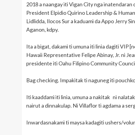
2018 a naangay iti Vigan City nga inatendaran
President Elpidio Quirino Leadership & Humani
Lidlidda, Ilocos Sur a kaduami da Appo Jerry Si
Aganon, kdpy.
Ita a bigat, dakami ti umuna iti linia dagiti VIP [
Hawaii Representative Felipe Abinay, Jr. ni Jea
presidente iti Oahu Filipino Community Counci
Bag checking. Impakitak ti naguneg iti pouchko
Iti kaaddami iti linia, umuna a nakitak ni nalata
nairut a dinnakulap. Ni Villaflor ti agdama a ser
Inwardasnakami ti maysa kadagiti ushers/volunt