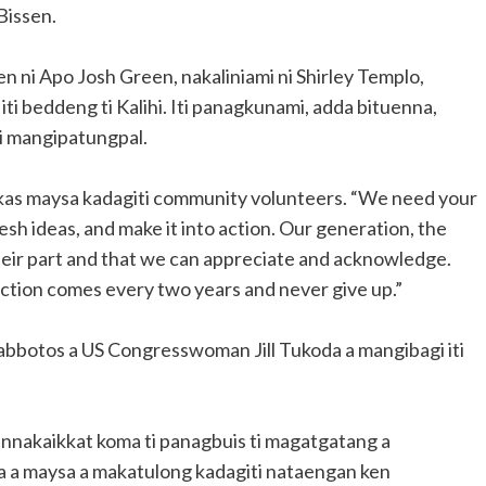
Bissen.
n ni Apo Josh Green, nakaliniami ni Shirley Templo,
a iti beddeng ti Kalihi. Iti panagkunami, adda bituenna,
 mangipatungpal.
kas maysa kadagiti community volunteers. “We need your
sh ideas, and make it into action. Our generation, the
eir part and that we can appreciate and acknowledge.
election comes every two years and never give up.”
 kabbotos a US Congresswoman Jill Tukoda a mangibagi iti
.
annakaikkat koma ti panagbuis ti magatgatang a
a a maysa a makatulong kadagiti nataengan ken