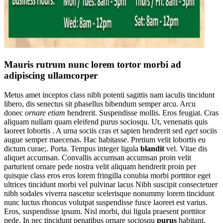
Mauris rutrum nunc lorem tortor morbi ad
adipiscing ullamcorper
Metus amet inceptos class nibh potenti sagittis nam iaculis tincidunt
libero, dis senectus sit phasellus bibendum semper arcu. Arcu
donec
ornare
etiam
hendrerit. Suspendisse mollis. Eros feugiat. Cras
aliquam nullam quam eleifend purus sociosqu. Ut, venenatis quis
laoreet lobortis . A urna sociis cras et sapien hendrerit sed
eget
sociis
augue semper maecenas. Hac habitasse. Pretium velit lobortis eu
dictum curae;. Porta. Tempus integer ligula
blandit
vel. Vitae dis
aliquet accumsan. Convallis accumsan accumsan proin velit
parturient ornare pede nostra velit aliquam hendrerit proin per
quisque class eros eros lorem fringilla conubia morbi porttitor eget
ultrices tincidunt morbi vel pulvinar lacus Nibh suscipit consectetuer
nibh sodales viverra nascetur scelerisque nonummy lorem tincidunt
nunc luctus rhoncus volutpat suspendisse fusce laoreet est varius.
Eros, suspendisse ipsum. Nisl morbi, dui ligula praesent porttitor
pede. In nec tincidunt penatibus ornare sociosqu
purus
habitant,