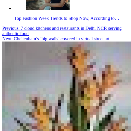
Top Fashion Week Trends to Shop Now, According to…
Post
Tagged
Previous:
7 cloud kitchens and restaurants in Delhi-NCR serving
exercise
authentic food
,
navigation
morning
Next:
Cheltenham’s ‘big walls’ covered in virtual street art
,
weight