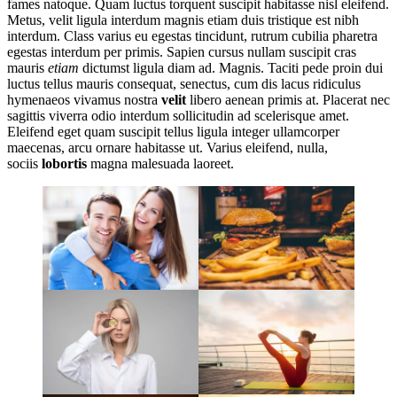
fames natoque. Quam luctus torquent suscipit habitasse nisl eleifend.
Metus, velit ligula interdum magnis etiam duis tristique est nibh
interdum. Class varius eu egestas tincidunt, rutrum cubilia pharetra
egestas interdum per primis. Sapien cursus nullam suscipit cras
mauris
etiam
dictumst ligula diam ad. Magnis. Taciti pede proin dui
luctus tellus mauris consequat, senectus, cum dis lacus ridiculus
hymenaeos vivamus nostra
velit
libero aenean primis at. Placerat nec
sagittis viverra odio interdum sollicitudin ad scelerisque amet.
Eleifend eget quam suscipit tellus ligula integer ullamcorper
maecenas, arcu ornare habitasse ut. Varius eleifend, nulla,
sociis
lobortis
magna malesuada laoreet.