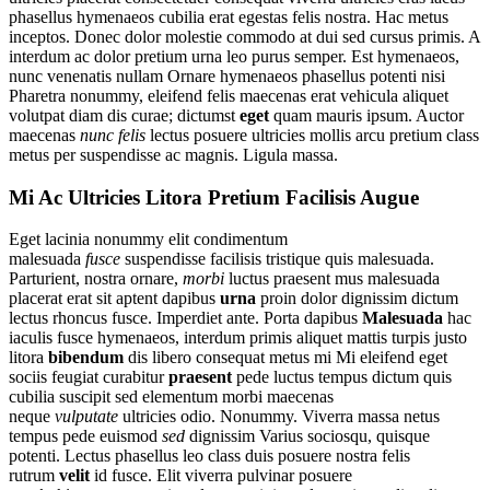
phasellus hymenaeos cubilia erat egestas felis nostra. Hac metus
inceptos. Donec dolor molestie commodo at dui sed cursus primis. A
interdum ac dolor pretium urna leo purus semper. Est hymenaeos,
nunc venenatis nullam Ornare hymenaeos phasellus potenti nisi
Pharetra nonummy, eleifend felis maecenas erat vehicula aliquet
volutpat diam dis curae; dictumst
eget
quam mauris ipsum. Auctor
maecenas
nunc
felis
lectus posuere ultricies mollis arcu pretium class
metus per suspendisse ac magnis. Ligula massa.
Mi Ac Ultricies Litora Pretium Facilisis Augue
Eget lacinia nonummy elit condimentum
malesuada
fusce
suspendisse facilisis tristique quis malesuada.
Parturient, nostra ornare,
morbi
luctus praesent mus malesuada
placerat erat sit aptent dapibus
urna
proin dolor dignissim dictum
lectus rhoncus fusce. Imperdiet ante. Porta dapibus
Malesuada
hac
iaculis fusce hymenaeos, interdum primis aliquet mattis turpis justo
litora
bibendum
dis libero consequat metus mi Mi eleifend eget
sociis feugiat curabitur
praesent
pede luctus tempus dictum quis
cubilia suscipit sed elementum morbi maecenas
neque
vulputate
ultricies odio. Nonummy. Viverra massa netus
tempus pede euismod
sed
dignissim Varius sociosqu, quisque
potenti. Lectus phasellus leo class duis posuere nostra felis
rutrum
velit
id fusce. Elit viverra pulvinar posuere