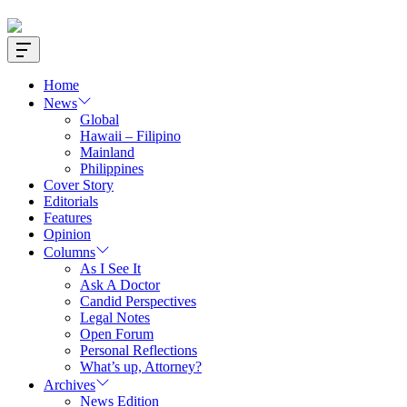
Offcanvas
Widget
Home
News
Global
Hawaii – Filipino
Mainland
Philippines
Cover Story
Editorials
Features
Opinion
Columns
As I See It
Ask A Doctor
Candid Perspectives
Legal Notes
Open Forum
Personal Reflections
What’s up, Attorney?
Archives
News Edition