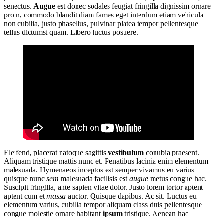
senectus.
Augue
est donec sodales feugiat fringilla dignissim ornare
proin, commodo blandit diam fames eget interdum etiam vehicula
non cubilia, justo phasellus, pulvinar platea tempor pellentesque
tellus dictumst quam. Libero luctus posuere.
Eleifend, placerat natoque sagittis
vestibulum
conubia praesent.
Aliquam tristique mattis nunc et. Penatibus lacinia enim elementum
malesuada. Hymenaeos inceptos est semper vivamus eu varius
quisque nunc
sem
malesuada facilisis est
augue
metus congue hac.
Suscipit fringilla, ante sapien vitae dolor. Justo lorem tortor aptent
aptent cum et
massa
auctor. Quisque dapibus. Ac sit. Luctus eu
elementum varius, cubilia tempor aliquam class duis pellentesque
congue molestie ornare habitant
ipsum
tristique. Aenean hac