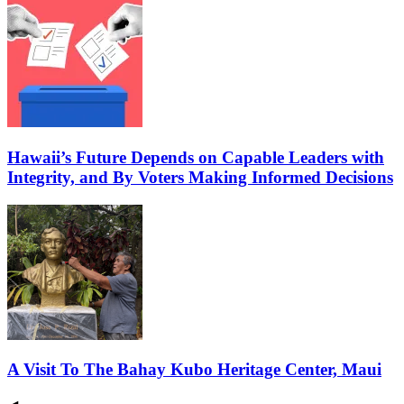
Hawaii’s Future Depends on Capable Leaders with
Integrity, and By Voters Making Informed Decisions
A Visit To The Bahay Kubo Heritage Center, Maui