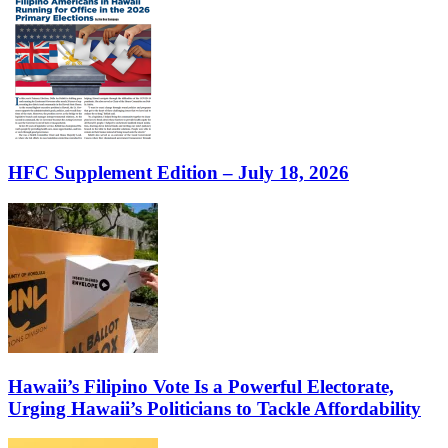
HFC Supplement Edition – July 18, 2026
Hawaii’s Filipino Vote Is a Powerful Electorate,
Urging Hawaii’s Politicians to Tackle Affordability