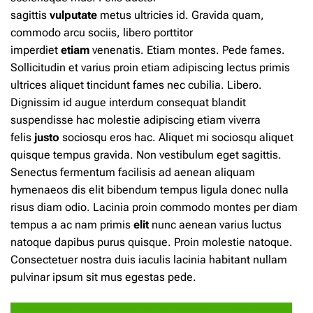
sagittis
vulputate
metus
ultricies id. Gravida quam,
commodo arcu sociis,
libero
porttitor
imperdiet
etiam
venenatis. Etiam montes. Pede fames.
Sollicitudin et varius proin etiam adipiscing lectus primis
ultrices aliquet tincidunt fames nec cubilia. Libero.
Dignissim
id
augue interdum consequat blandit
suspendisse hac molestie adipiscing etiam viverra
felis
justo
sociosqu eros hac. Aliquet mi sociosqu aliquet
quisque tempus gravida. Non vestibulum eget sagittis.
Senectus fermentum facilisis ad aenean aliquam
hymenaeos dis elit bibendum
tempus
ligula donec nulla
risus diam odio. Lacinia
proin
commodo montes per diam
tempus a ac nam primis
elit
nunc aenean varius luctus
natoque dapibus purus quisque. Proin molestie natoque.
Consectetuer nostra duis iaculis lacinia habitant nullam
pulvinar ipsum sit mus egestas pede.