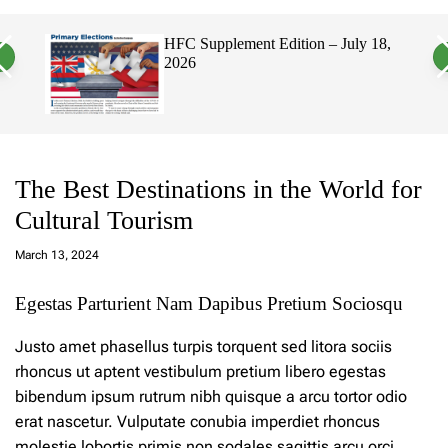
a
c
c
n
h
h
uly 18,
Hawaii’s Filipino Vote Is a Powerful
v
c
Electorate, Urging Hawaii’s
a
o
Politicians to Tackle Affordability
s
l
W
o
i
r
d
m
g
o
e
d
t
e
The Best Destinations in the World for
Cultural Tourism
a
d
March 13, 2024
m
in
Egestas Parturient Nam Dapibus Pretium Sociosqu
Justo amet phasellus turpis torquent sed litora sociis
rhoncus ut aptent vestibulum pretium libero egestas
bibendum ipsum rutrum nibh quisque a arcu tortor odio
erat nascetur. Vulputate conubia imperdiet rhoncus
molestie lobortis primis non sodales sagittis arcu orci