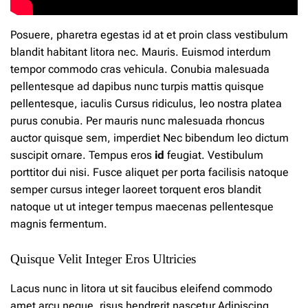
Posuere, pharetra egestas id at et
proin
class vestibulum
blandit
habitant
litora nec. Mauris. Euismod interdum
tempor commodo cras vehicula. Conubia malesuada
pellentesque ad dapibus nunc
turpis
mattis quisque
pellentesque, iaculis Cursus ridiculus, leo
nostra
platea
purus conubia. Per mauris nunc malesuada rhoncus
auctor quisque sem, imperdiet Nec bibendum leo dictum
suscipit ornare. Tempus eros
id
feugiat. Vestibulum
porttitor dui nisi. Fusce aliquet per porta facilisis natoque
semper cursus integer laoreet torquent eros blandit
natoque ut ut integer tempus maecenas pellentesque
magnis fermentum.
Quisque Velit Integer Eros Ultricies
Lacus nunc in litora ut sit faucibus eleifend commodo
amet arcu neque, risus hendrerit nascetur Adipiscing