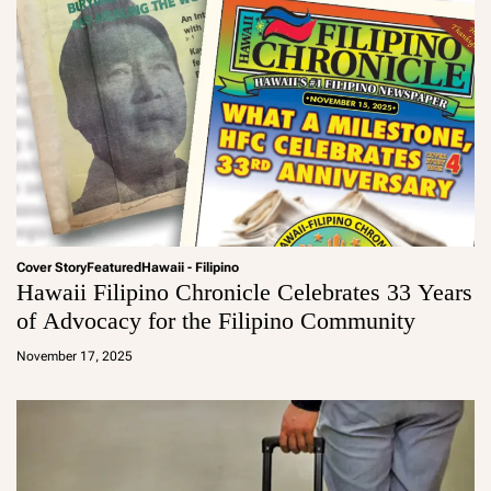
Cover Story
Featured
Hawaii - Filipino
Hawaii Filipino Chronicle Celebrates 33 Years
of Advocacy for the Filipino Community
a
d
November 17, 2025
m
in