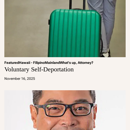
Featured
Hawaii - Filipino
Mainland
What's up, Attorney?
Voluntary Self-Deportation
a
d
November 16, 2025
m
in