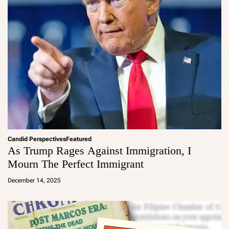
Candid Perspectives
Featured
As Trump Rages Against Immigration, I
Mourn The Perfect Immigrant
a
d
December 14, 2025
m
in