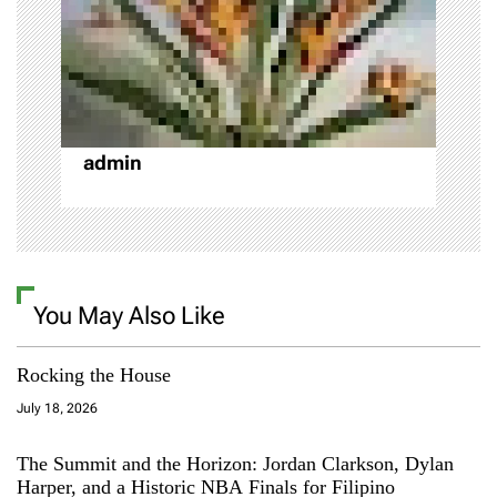
t
,
d
i
e
s
o
t
i
admin
n
n
a
t
i
o
n
You May Also Like
s
,
w
Rocking the House
o
July 18, 2026
r
l
d
The Summit and the Horizon: Jordan Clarkson, Dylan
Harper, and a Historic NBA Finals for Filipino