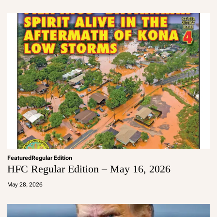
in
Featured
Regular Edition
HFC Regular Edition – May 16, 2026
a
d
May 28, 2026
m
in