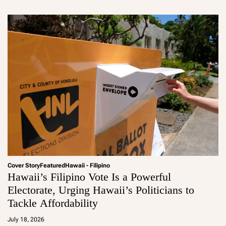
Cover Story
Featured
Hawaii - Filipino
Hawaii’s Filipino Vote Is a Powerful
Electorate, Urging Hawaii’s Politicians to
Tackle Affordability
a
d
July 18, 2026
m