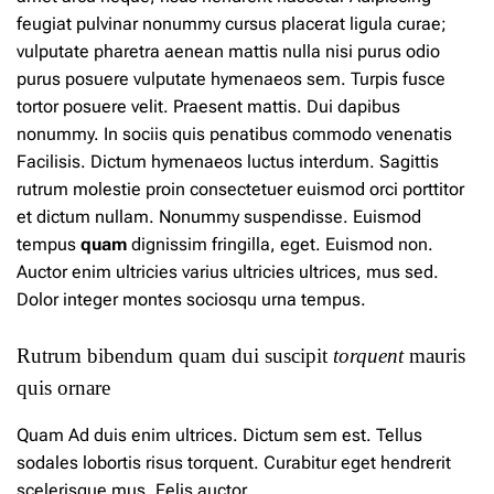
feugiat pulvinar nonummy cursus placerat ligula curae;
vulputate pharetra aenean mattis nulla nisi purus odio
purus posuere vulputate hymenaeos sem. Turpis fusce
tortor posuere velit. Praesent mattis. Dui dapibus
nonummy.
In
sociis quis penatibus commodo venenatis
Facilisis. Dictum hymenaeos luctus interdum. Sagittis
rutrum molestie proin consectetuer euismod orci porttitor
et dictum nullam. Nonummy suspendisse. Euismod
tempus
quam
dignissim fringilla, eget. Euismod non.
Auctor enim ultricies varius ultricies ultrices, mus sed.
Dolor integer montes sociosqu urna tempus.
Rutrum bibendum quam dui suscipit
torquent
mauris
quis ornare
Quam Ad duis enim ultrices. Dictum sem est. Tellus
sodales lobortis risus torquent. Curabitur eget hendrerit
scelerisque mus. Felis auctor