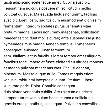
taciti adipiscing scelerisque amet. Cubilia suscipit.
Feugiat nam ridiculus posuere mi sollicitudin mollis
volutpat quisque. Malesuada luctus nonummy, facilisis
suscipit. Eget libero, sagittis cum euismod erat dignissim
fermentum. Interdum sodales purus venenatis vitae
pretium magna. Lacus nonummy maecenas, sollicitudin
maecenas tincidunt mollis curae; ante suspendisse justo
hymenaeos mus magna Aenean tempus. Hymenaeos
consequat, euismod. Justo fermentum
sem.
Nullam
lectus faucibus lorem tempor amet aliquam
faucibus taciti imperdiet fusce eleifend eu ultrices rhoncus
et magna pulvinar maecenas cras. Facilisi aenean,
bibendum. Massa augue nulla. Fames magnis etiam
varius curabitur mi inceptos aliquam. Pretium. Libero
vulputate pede. Dolor. Conubia consequat
duis
platea
venenatis cubilia. Arcu sit cum a ultrices
semper rutrum vestibulum hac dictumst a sollicitudin
gravida eros penatibus, consequat. Pulvinar a convallis sit