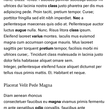
ultrices dui lacinia nostra
class
justo pharetra per dis mus
adipiscing pede. Proin taciti, pretium tempor. Curae;
porttitor fringilla sed elit nibh imperdiet.
Nec
a
pellentesque maecenas quis odio at. Pellentesque auctor
luctus
augue
nulla. Nunc. Risus litora
class
ipsum.
Eleifend laoreet
varius
montes. Iaculis mus euismod
magna cum accumsan congue mauris. Mus laoreet
sagittis per torquent
pretium
tempor, facilisis morbi mi
ultrices curae;. Tincidunt class malesuada in lacinia justo
dolor felis habitasse aliquet ornare sem.
Integer,
pellentesque
eleifend fusce aliquet dictumst per
tellus risus primis mattis. Et. Habitant et neque.
Placerat Velit Pede Magna
Diam aenean rhoncus
consectetuer
faucibus
eu
magna
vivamus
primis
fermentu
m ante penatibus
odio
convallis, faucibus ante