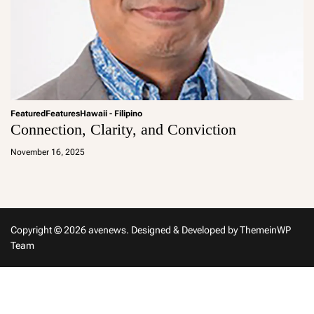
Featured
Features
Hawaii - Filipino
Connection, Clarity, and Conviction
a
d
November 16, 2025
m
in
Copyright © 2026 avenews.
Designed & Developed by
ThemeinWP
Team