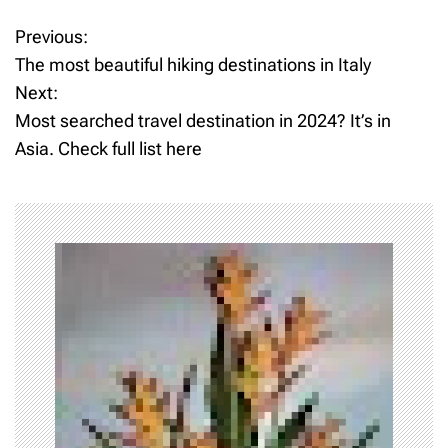
T
a
Previous:
P
g
The most beautiful hiking destinations in Italy
g
o
Next:
e
d
Most searched travel destination in 2024? It’s in
s
c
Asia. Check full list here
u
t
l
t
n
u
r
a
a
l
v
t
o
i
u
r
g
i
s
a
m