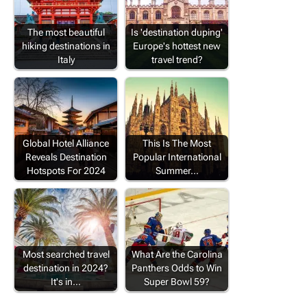
The most beautiful
Is 'destination duping'
hiking destinations in
Europe's hottest new
Italy
travel trend?
Global Hotel Alliance
This Is The Most
Reveals Destination
Popular International
Hotspots For 2024
Summer…
Most searched travel
What Are the Carolina
destination in 2024?
Panthers Odds to Win
It's in…
Super Bowl 59?