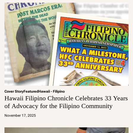
Cover Story
Featured
Hawaii - Filipino
Hawaii Filipino Chronicle Celebrates 33 Years
of Advocacy for the Filipino Community
a
d
November 17, 2025
m
in