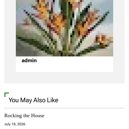
l
a
l
t
,
s
i
o
p
o
t
,
n
U
S
admin
A
4
w
e
e
k
You May Also Like
Rocking the House
July 18, 2026