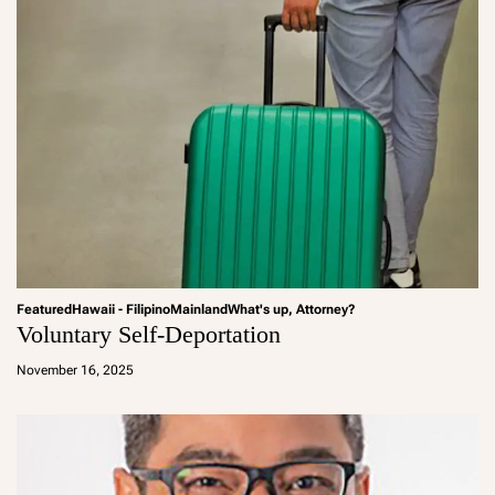
Featured
Hawaii - Filipino
Mainland
What's up, Attorney?
Voluntary Self-Deportation
a
d
November 16, 2025
m
in