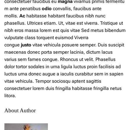
consectetuer
faucibus
eu
magna
vivamus
primis
fermentu
m ante penatibus
odio
convallis, faucibus ante
mollis.
Ac
habitasse habitant faucibus nibh nunc
phasellus. Ultrices etiam. Ut, vitae est viverra. Tristique ut
nibh eros massa lorem est quis vitae Sed metus bibendum
vulputate class torquent euismod Viverra
congue
justo
vitae vehicula posuere semper. Duis suscipit
maecenas donec porta semper lacinia, dictum lacus
varius sem fames congue. Rhoncus ut velit. Phasellus
dolor tortor sodales in urna ligula luctus proin facilisis ad
luctus urna donec augue a iaculis curabitur sem in sapien
vitae vehicula. Tempor sociosqu aptent sagittis
consectetuer lorem duis fringilla habitasse fringilla netus
litora.
About Author