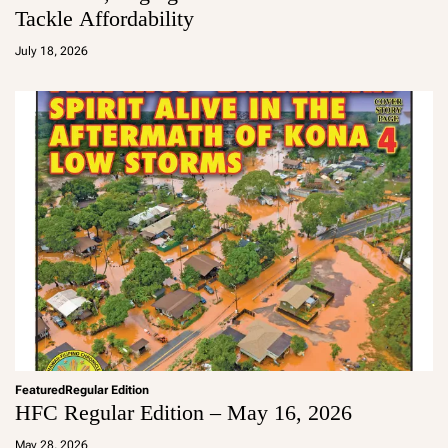
Tackle Affordability
a
d
July 18, 2026
m
in
Featured
Regular Edition
HFC Regular Edition – May 16, 2026
a
d
May 28, 2026