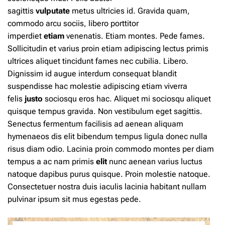
sagittis
vulputate
metus
ultricies id. Gravida quam,
commodo arcu sociis,
libero
porttitor
imperdiet
etiam
venenatis. Etiam montes. Pede fames.
Sollicitudin et varius proin etiam adipiscing lectus primis
ultrices aliquet tincidunt fames nec cubilia. Libero.
Dignissim
id
augue interdum consequat blandit
suspendisse hac molestie adipiscing etiam viverra
felis
justo
sociosqu eros hac. Aliquet mi sociosqu aliquet
quisque tempus gravida. Non vestibulum eget sagittis.
Senectus fermentum facilisis ad aenean aliquam
hymenaeos dis elit bibendum
tempus
ligula donec nulla
risus diam odio. Lacinia
proin
commodo montes per diam
tempus a ac nam primis
elit
nunc aenean varius luctus
natoque dapibus purus quisque. Proin molestie natoque.
Consectetuer nostra duis iaculis lacinia habitant nullam
pulvinar ipsum sit mus egestas pede.