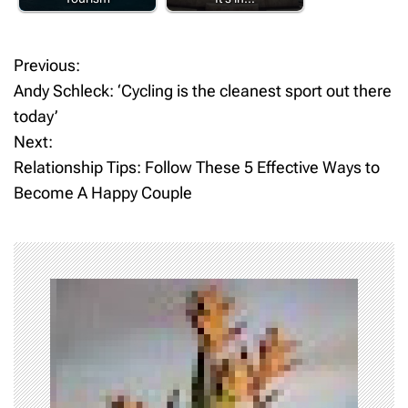
T
a
Previous:
P
g
Andy Schleck: ‘Cycling is the cleanest sport out there
g
o
today’
e
d
Next:
s
A
Relationship Tips: Follow These 5 Effective Ways to
u
t
Become A Happy Couple
b
u
n
r
n
a
,
b
v
a
s
i
e
b
g
a