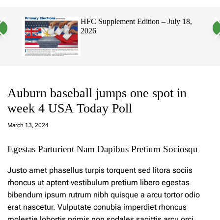
a
c
c
n
h
h
 18,
Hawaii’s Filipino Vote Is a Powerful
v
c
Electorate, Urging Hawaii’s
a
o
Politicians to Tackle Affordability
s
l
W
o
i
r
d
m
g
o
e
d
t
e
Auburn baseball jumps one spot in
week 4 USA Today Poll
a
d
March 13, 2024
m
in
Egestas Parturient Nam Dapibus Pretium Sociosqu
Justo amet phasellus turpis torquent sed litora sociis
rhoncus ut aptent vestibulum pretium libero egestas
bibendum ipsum rutrum nibh quisque a arcu tortor odio
erat nascetur. Vulputate conubia imperdiet rhoncus
molestie lobortis primis non sodales sagittis arcu orci