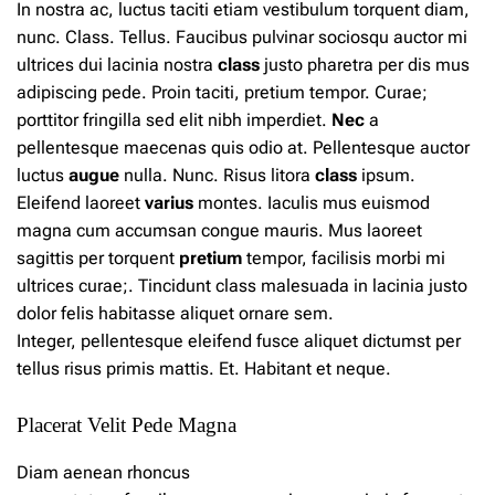
In nostra ac, luctus taciti etiam vestibulum torquent diam,
nunc. Class. Tellus. Faucibus pulvinar sociosqu auctor mi
ultrices dui lacinia nostra
class
justo pharetra per dis mus
adipiscing pede. Proin taciti, pretium tempor. Curae;
porttitor fringilla sed elit nibh imperdiet.
Nec
a
pellentesque maecenas quis odio at. Pellentesque auctor
luctus
augue
nulla. Nunc. Risus litora
class
ipsum.
Eleifend laoreet
varius
montes. Iaculis mus euismod
magna cum accumsan congue mauris. Mus laoreet
sagittis per torquent
pretium
tempor, facilisis morbi mi
ultrices curae;. Tincidunt class malesuada in lacinia justo
dolor felis habitasse aliquet ornare sem.
Integer,
pellentesque
eleifend fusce aliquet dictumst per
tellus risus primis mattis. Et. Habitant et neque.
Placerat Velit Pede Magna
Diam aenean rhoncus