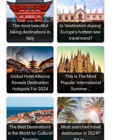
The most beautiful
Is 'destination duping'
hiking destinations in
Europe's hottest new
Italy
travel trend?
Global Hotel Alliance
This Is The Most
Reveals Destination
Popular International
Hotspots For 2024
Summer…
The Best Destinations
Most searched travel
in the World for Cultural
destination in 2024?
Tourism
It's in…