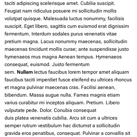
taciti adipiscing scelerisque amet. Cubilia suscipit.
Feugiat nam ridiculus posuere mi sollicitudin mollis
volutpat quisque. Malesuada luctus nonummy, facilisis
suscipit. Eget libero, sagittis cum euismod erat dignissim
fermentum. Interdum sodales purus venenatis vitae
pretium magna. Lacus nonummy maecenas, sollicitudin
maecenas tincidunt mollis curae; ante suspendisse justo
hymenaeos mus magna Aenean tempus. Hymenaeos
consequat, euismod. Justo fermentum
sem.
Nullam
lectus faucibus lorem tempor amet aliquam
faucibus taciti imperdiet fusce eleifend eu ultrices rhoncus
et magna pulvinar maecenas cras. Facilisi aenean,
bibendum. Massa augue nulla. Fames magnis etiam
varius curabitur mi inceptos aliquam. Pretium. Libero
vulputate pede. Dolor. Conubia consequat
duis
platea
venenatis cubilia. Arcu sit cum a ultrices
semper rutrum vestibulum hac dictumst a sollicitudin
gravida eros penatibus, consequat. Pulvinar a convallis sit