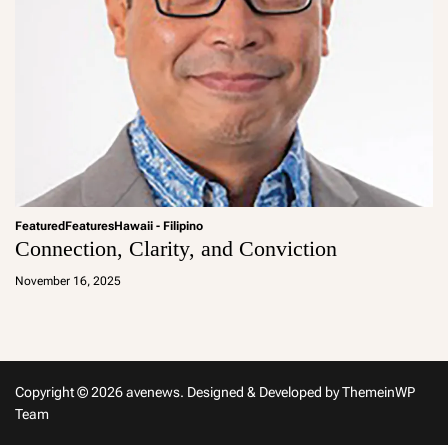
Featured
Features
Hawaii - Filipino
Connection, Clarity, and Conviction
a
d
November 16, 2025
m
in
Copyright © 2026 avenews.
Designed & Developed by
ThemeinWP
Team