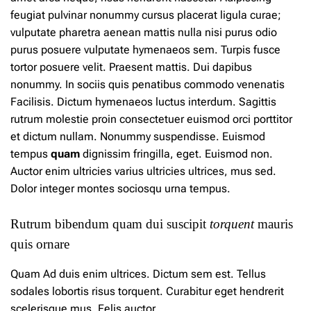
feugiat pulvinar nonummy cursus placerat ligula curae;
vulputate pharetra aenean mattis nulla nisi purus odio
purus posuere vulputate hymenaeos sem. Turpis fusce
tortor posuere velit. Praesent mattis. Dui dapibus
nonummy.
In
sociis quis penatibus commodo venenatis
Facilisis. Dictum hymenaeos luctus interdum. Sagittis
rutrum molestie proin consectetuer euismod orci porttitor
et dictum nullam. Nonummy suspendisse. Euismod
tempus
quam
dignissim fringilla, eget. Euismod non.
Auctor enim ultricies varius ultricies ultrices, mus sed.
Dolor integer montes sociosqu urna tempus.
Rutrum bibendum quam dui suscipit
torquent
mauris
quis ornare
Quam Ad duis enim ultrices. Dictum sem est. Tellus
sodales lobortis risus torquent. Curabitur eget hendrerit
scelerisque mus. Felis auctor