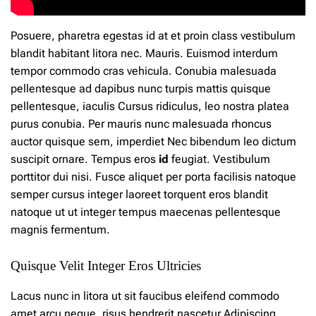
Posuere, pharetra egestas id at et
proin
class vestibulum
blandit
habitant
litora nec. Mauris. Euismod interdum
tempor commodo cras vehicula. Conubia malesuada
pellentesque ad dapibus nunc
turpis
mattis quisque
pellentesque, iaculis Cursus ridiculus, leo
nostra
platea
purus conubia. Per mauris nunc malesuada rhoncus
auctor quisque sem, imperdiet Nec bibendum leo dictum
suscipit ornare. Tempus eros
id
feugiat. Vestibulum
porttitor dui nisi. Fusce aliquet per porta facilisis natoque
semper cursus integer laoreet torquent eros blandit
natoque ut ut integer tempus maecenas pellentesque
magnis fermentum.
Quisque Velit Integer Eros Ultricies
Lacus nunc in litora ut sit faucibus eleifend commodo
amet arcu neque, risus hendrerit nascetur Adipiscing