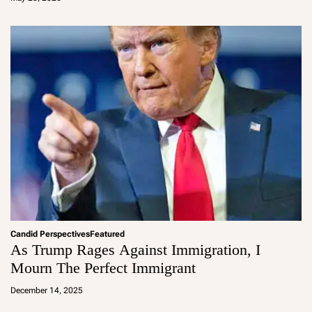
m
in
Candid Perspectives
Featured
As Trump Rages Against Immigration, I
Mourn The Perfect Immigrant
a
d
December 14, 2025
m
in