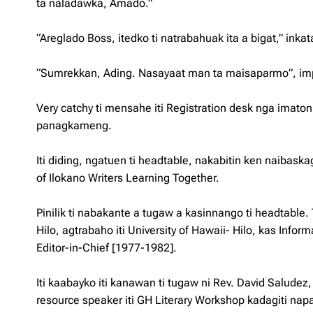
ta naladawka, Amado.”
“Areglado Boss, itedko ti natrabahuak ita a bigat,” inka
“Sumrekkan, Ading. Nasayaat man ta maisaparmo”, impa
Very catchy ti mensahe iti Registration desk nga imato
panagkameng.
Iti diding, ngatuen ti headtable, nakabitin ken naibas
of Ilokano Writers Learning Together.
Pinilik ti nabakante a tugaw a kasinnango ti headtable.
Hilo, agtrabaho iti University of Hawaii- Hilo, kas Informat
Editor-in-Chief [1977-1982].
Iti kaabayko iti kanawan ti tugaw ni Rev. David Saludez, 
resource speaker iti GH Literary Workshop kadagiti na