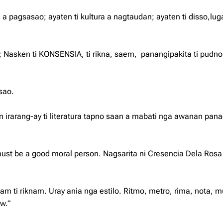
 pagsasao; ayaten ti kultura a nagtaudan; ayaten ti disso,lu
; Nasken ti KONSENSIA, ti rikna, saem, panangipakita ti pudno
sao.
 irarang-ay ti literatura tapno saan a mabati nga awanan pan
ust be a good moral person. Nagsarita ni Cresencia Dela Rosa
ti riknam. Uray ania nga estilo. Ritmo, metro, rima, nota, m
iw.”