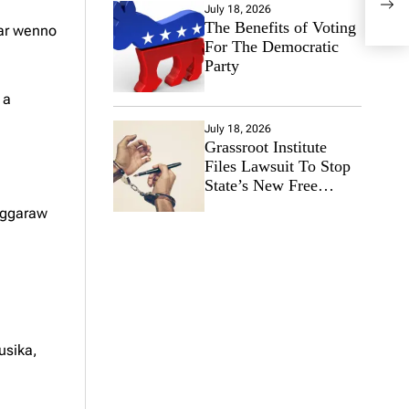
Lab
July 18, 2026
The Benefits of Voting
gar wenno
For The Democratic
Party
 a
July 18, 2026
Grassroot Institute
Files Lawsuit To Stop
State’s New Free
Speech Ban
aggaraw
usika,