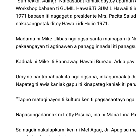
“Sumrekka, Ading!” Naipasabat kaniak daytoy apaman a
Workshop babaen ti GUMIL Hawaii.Ti GUMIL Hawaii ti i
1971 babaen iti nagaget a presidente Mrs. Pacita Sa
nakasangpetak ditoy Hawaii idi Hulio 1971.
Madama ni Mike Ulibas nga agsarsarita maipapan iti N
pakaangayan ti agtinawen a panaggiinnadal iti panags
Kaduak ni Mike iti Bannawag Hawaii Bureau. Adda pay k
Uray no nagtrabahuak ita nga agsapa, inkagumaak ti du
Napateg ti awis kaniak gapu iti kinapateg kaniak iti pa
“Tapno mataginayon ti kultura ken ti pagsasaotayo nga 
Napasungadannak ni Letty Pasuca, ina ni Maria Lina 
Sa nagdinnakulapkami ken ni Mel Agag, Jr. Apagisu m