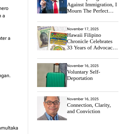
Against Immigration, I
nero
Mourn The Perfect
n a
Immigrant
November 17, 2025
Hawaii Filipino
ter a
Chronicle Celebrates
33 Years of Advocacy
for the Filipino
Community
November 16, 2025
Voluntary Self-
ngan.
Deportation
November 16, 2025
Connection, Clarity,
and Conviction
amultaka