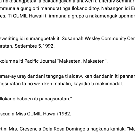
 nakasangpetak iti pakaangayan ti tinawen a Literary Seminar
mmuna a gunglo ti mannurat nga Ilokano ditoy. Nabangon idi E
ludes. Ti GUMIL Hawaii ti immuna a grupo a nakamengak apama
ewsriting idi sumangpetak iti Susannah Wesley Community Cen
uratan. Setiembre 5,1992.
olumna iti Pacific Journal “Makseten. Makseten”.
mar-ay uray dandani tengnga ti aldaw, ken dandanin iti panna
nagsuratan ta no wen ken mabalin, kayatko ti makiinnadal.
Ilokano babaen iti panagsuratan.”
Pascua a Miss GUMIL Hawaii 1982.
et ni Mrs. Cresencia Dela Rosa Domingo a nagkuna kaniak: “M