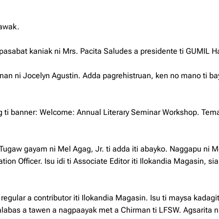
tawak.
sabat kaniak ni Mrs. Pacita Saludes a presidente ti GUMIL H
nnan ni Jocelyn Agustin. Adda pagrehistruan, ken no mano ti b
kag ti banner: Welcome: Annual Literary Seminar Workshop. Tem
 Tugaw gayam ni Mel Agag, Jr. ti adda iti abayko. Naggapu ni Me
ion Officer. Isu idi ti Associate Editor iti Ilokandia Magasin, sia
regular a contributor iti Ilokandia Magasin. Isu ti maysa kadagit
palabas a tawen a nagpaayak met a Chirman ti LFSW. Agsarita n