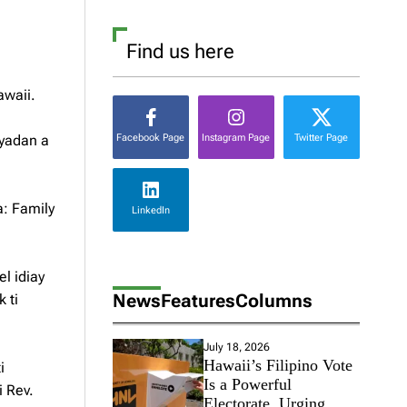
Find us here
awaii.
ayadan a
Facebook Page
Instagram Page
Twitter Page
a: Family
LinkedIn
l idiay
News
Features
Columns
k ti
July 18, 2026
Hawaii’s Filipino Vote
i
Is a Powerful
i Rev.
Electorate, Urging