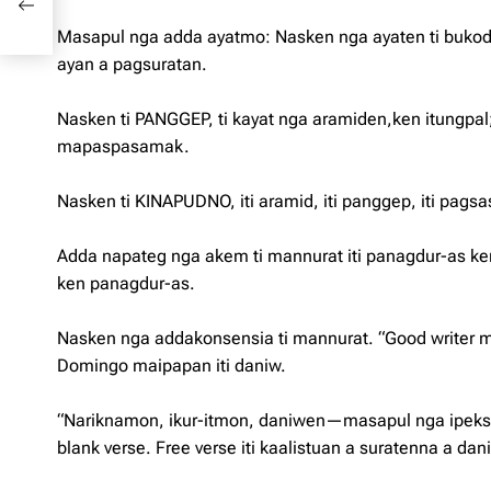
Masapul nga adda ayatmo: Nasken nga ayaten ti bukod a
ayan a pagsuratan.
Nasken ti PANGGEP, ti kayat nga aramiden,ken itungpal
mapaspasamak.
Nasken ti KINAPUDNO, iti aramid, iti panggep, iti pagsa
Adda napateg nga akem ti mannurat iti panagdur-as ken
ken panagdur-as.
Nasken nga addakonsensia ti mannurat. “Good writer m
Domingo maipapan iti daniw.
“Nariknamon, ikur-itmon, daniwen—masapul nga ipeksam 
blank verse. Free verse iti kaalistuan a suratenna a dan