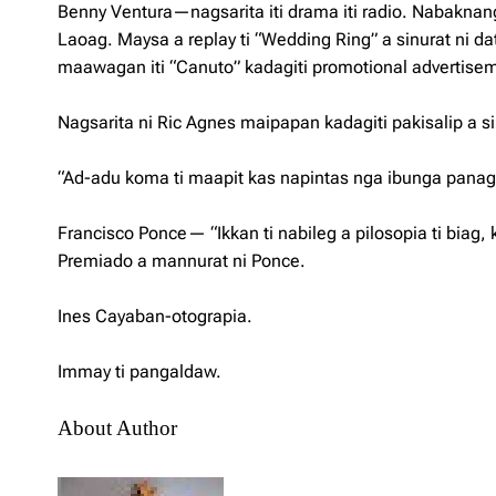
Benny Ventura—nagsarita iti drama iti radio. Nabaknan
Laoag. Maysa a replay ti “Wedding Ring” a sinurat ni d
maawagan iti “Canuto” kadagiti promotional advertiseme
Nagsarita ni Ric Agnes maipapan kadagiti pakisalip a si
“Ad-adu koma ti maapit kas napintas nga ibunga panagg
Francisco Ponce— “Ikkan ti nabileg a pilosopia ti biag, 
Premiado a mannurat ni Ponce.
Ines Cayaban-otograpia.
Immay ti pangaldaw.
About Author