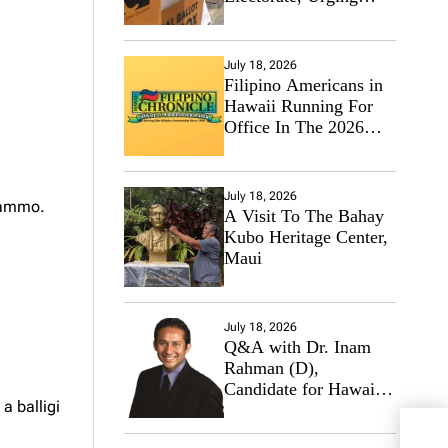
Hawaii’s Politicians to
Tackle Affordability
July 18, 2026
Filipino Americans in
Hawaii Running For
Office In The 2026
Primary Elections
July 18, 2026
aammo.
A Visit To The Bahay
Kubo Heritage Center,
Maui
July 18, 2026
Q&A with Dr. Inam
Rahman (D),
Candidate for Hawaii
a balligi
State Senate
Fili