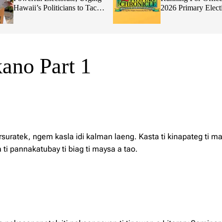
Hawaii’s Politicians to Tackle
2026 Primary Elect
Affordability
kano Part 1
rsuratek, ngem kasla idi kalman laeng. Kasta ti kinapateg ti m
ti pannakatubay ti biag ti maysa a tao.