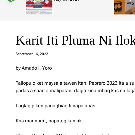
s
W
i
d
g
e
t
Karit Iti Pluma Ni Ilo
a
d
September 16, 2023
m
in
by Amado I. Yoro
Tallopulo ket maysa a tawen itan, Pebrero 2023 ita a su
padas a saan a malipatan, dagiti kinaimbag kas nailaga 
Laglagip ken panagbiag ti napalabas.
Kas mannurat, napateg kaniak.