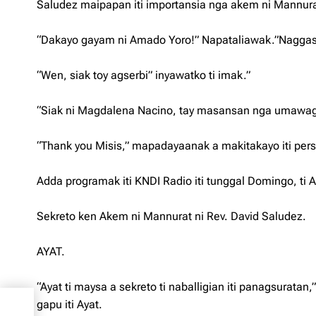
Saludez maipapan iti importansia nga akem ni Mannura
“Dakayo gayam ni Amado Yoro!” Napataliawak.”Naggas
“Wen, siak toy agserbi” inyawatko ti imak.”
“Siak ni Magdalena Nacino, tay masansan nga umawag i
“Thank you Misis,” mapadayaanak a makitakayo iti per
Adda programak iti KNDI Radio iti tunggal Domingo, 
Sekreto ken Akem ni Mannurat ni Rev. David Saludez.
AYAT.
“Ayat ti maysa a sekreto ti naballigian iti panagsuratan
gapu iti Ayat.
and