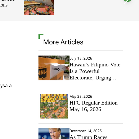
ions
l
o
r
m
o
d
e
More Articles
July 18, 2026
Hawaii’s Filipino Vote
Is a Powerful
Electorate, Urging
Hawaii’s Politicians to
aysa a
Tackle Affordability
May 28, 2026
HFC Regular Edition –
May 16, 2026
December 14, 2025
As Trump Rages