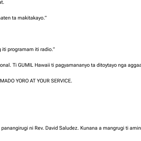
t.
aten ta makitakayo.”
ti programam iti radio.”
sonal. Ti GUMIL Hawaii ti pagyamananyo ta ditoytayo nga agg
ti AMADO YORO AT YOUR SERVICE.
,” panangirugi ni Rev. David Saludez. Kunana a mangrugi ti amin 