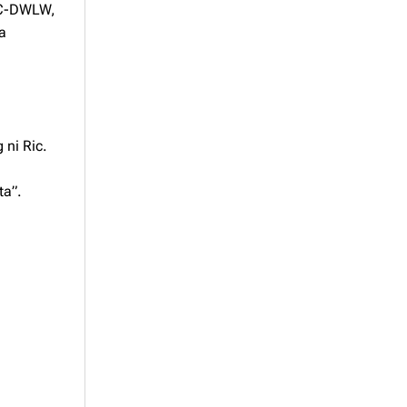
BBC-DWLW,
a a
 ni Ric.
ta”.