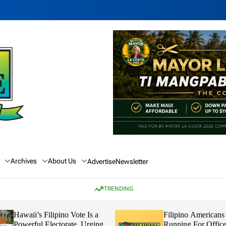
Archives
About Us
Advertise
Newsletter
TRENDING
Hawaii’s Filipino Vote Is a
Filipino Americans
Powerful Electorate, Urging
Running For Office